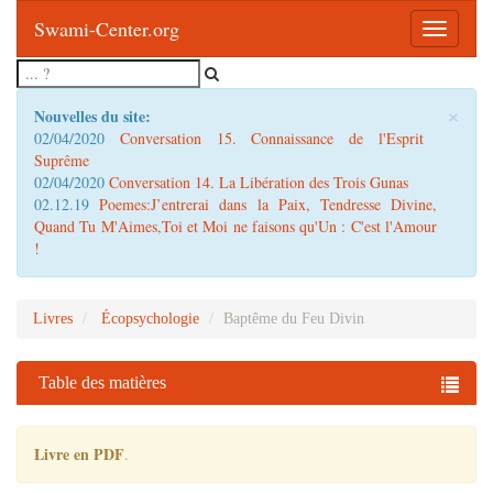
Swami-Center.org
Toggle
navigatio
×
Nouvelles du site:
02/04/2020
Conversation 15. Connaissance de l'Esprit
Suprême
02/04/2020
Conversation 14. La Libération des Trois Gunas
02.12.19
Poemes:J’entrerai dans la Paix, Tendresse Divine,
Quand Tu M'Aimes,Toi et Moi ne faisons qu'Un : C'est l'Amour
!
Livres
Écopsychologie
Baptême du Feu Divin
Table des matières
Livre en PDF
.