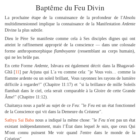
Baptême du Feu Divin
La prochaine étape de la connaissance de la profondeur de l'Absolu
multidimensionnel implique la connaissance de la Manifestation
Ardente
Divine la plus subtile.
Dieu le Père Se manifeste comme cela à Ses disciples dignes qui ont
atteint le raffinement approprié de la conscience — dans une colossale
forme anthropomorphique
flamboyante
(ressemblant au corps humain),
qui ne les brûle pas.
En cette Forme
Ardente
, Ishvara est également décrit dans la Bhagavad-
Gîtâ [
11
] par Arjuna qui L'a vu comme cela: "je Vous vois… comme la
flamme ardente ou un soleil brillant, Vous rayonnez les rayons de lumière
difficile à regarder!" (Chapitre 11:17) et "si la brillance de mille Soleils
flambait dans le ciel, cela serait comparable à la Gloire de cette Grande
Âme!" (Chapitre 11:12).
Chaitanya nous a parlé au sujet de ce
Feu
: "le
Feu
est un état fonctionnel
de la Conscience qui vit dans la Demeure du Créateur".
Sathya Sai Baba
nous a indiqué la même chose: "le
Feu
n'est pas un état
existant indépendamment, mais l’État dans lequel Je suis, que ceux Qui
M'ont connu puissent Me voir quand J'entre dans le monde de la
Création".