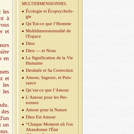
MUL­TI­DI­MEN­SION­NEL
 les
Éco­lo­gie et Éco­psy­cho­lo­
gie
nt à
Qu’Est-ce que l’Homme
vous
r et
Mul­ti­di­men­sion­na­lité de
l'Es­pace
Dieu
ieurs
Dieu — et Nous
ière
s en
La Si­gni­fi­ca­tion de la Vie
Hu­maine
Des­ti­née et Sa Cor­rec­tion
nets
z et
Amour, Sa­gesse, et Puis­
sance
 les
Qu’est-ce que l’Amour
 les
L’Amour pour les Per­
sonnes
endu.
Amour pour la Na­ture
 des
Dieu Est Amour
 d'un
t un
“Chaque Mo­ment où l'on
Aban­donne l'État
ssus.