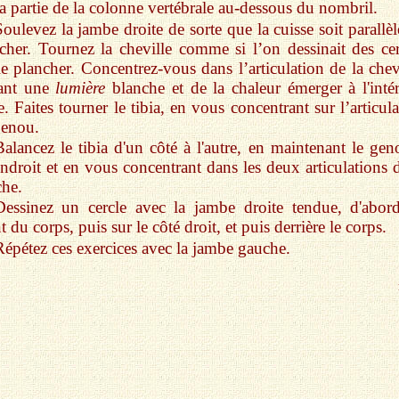
la partie de la colonne vertébrale au-dessous du nombril.
Soulevez la jambe droite de sorte que la cuisse soit parallè
cher. Tournez la cheville comme si l’on dessinait des cer
le plancher. Concentrez-vous dans l’articulation de la chevi
ant une
lumière
blanche et de la chaleur émerger à l'intér
le. Faites tourner le tibia, en vous concentrant sur l’articul
genou.
Balancez le tibia d'un côté à l'autre, en maintenant le gen
ndroit et en vous concentrant dans les deux articulations d
he.
Dessinez un cercle avec la jambe droite tendue, d'abor
t du corps, puis sur le côté droit, et puis derrière le corps.
Répétez ces exercices avec la jambe gauche.