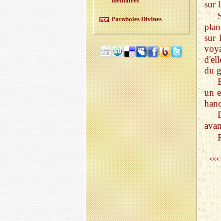
men­taires
sur 
Pa­ra­boles Di­vines
plan
sur 
voy
d'el
du 
un e
hanc
avan
<<<