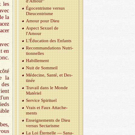
d'Amour”
 les
Égo­cen­trisme ver­sus
avec
Dieu­cen­trisme
e la
Amour pour Dieu
acez
As­pect Sexuel de
lacer
l'Amour
L'Édu­ca­tion des En­fants
 avec
Re­com­man­da­tions Nu­tri­
ut en
tion­nelles
ronc.
Ha­bille­ment
Nuit de Som­meil
 côté
Mé­de­cine, Santé, et Des­
e la
ti­née
 des
Tra­vail dans le Monde
ient
Ma­té­riel
d'un
Ser­vice Spi­ri­tuel
ieds
Vrais et Faux At­ta­che­
sible
ments
En­sei­gne­ments de Dieu
bes,
ver­sus Sec­ta­risme
vous
La Loi Éter­nelle — Sa­na­