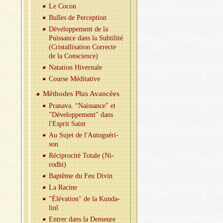
Le Cocon
Bulles de Per­cep­tion
Dé­ve­lop­pe­ment de la
Puis­sance dans la Sub­ti­lité
(Cris­tal­li­sa­tion Cor­recte
de la Conscience)
Na­ta­tion Hi­ver­nale
Course Mé­di­ta­tive
Mé­thodes Plus Avan­cées
Pra­nava. “Nais­sance" et
"Dé­ve­lop­pe­ment" dans
l'Es­prit Saint
Au Sujet de l'Au­to­gué­ri­
son
Ré­ci­pro­cité To­tale (Ni­
rodhi)
Bap­tême du Feu Divin
La Ra­cine
"Élé­va­tion" de la Kun­da­
linî
En­trer dans la De­meure