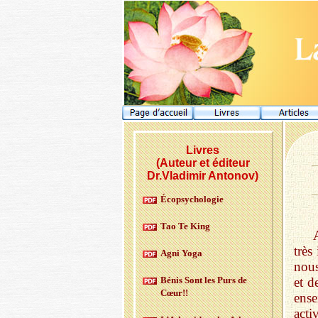
Livres
(Auteur et éditeur
Dr.Vladimir Antonov)
Éco­psy­cho­lo­gie
Tao Te King
très
Agni Yoga
nous
Bénis Sont les Purs de
et d
Cœur!!
ense
acti