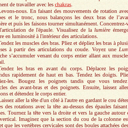
nt de travailler avec les
chakras
.
Levons-nous. En faisant des mouvements de rotation avec
es et le tronc, nous balançons les deux bras de l’ava
rière et puis les faisons tourner simultanément. Concentrez-
l'articulation de l'épaule. Visualisez de la
lumière
émerge
tre en luminosité à l'intérieur des articulations.
Tendez les muscles des bras. Pliez et dépliez les bras à plus
ises à partir des articulations du coude. Voyez une
Lum
che s’accumuler venant du corps entier allant aux muscle
il.
Tendez les bras en avant du corps. Déplacez les poig
ndus rapidement de haut en bas. Tendez les doigts. Plie
liez-les. Bougez les poignets tandis que vous tendez
les des avant-bras et des poignets. Ensuite, laissez aller
ions et détendez le corps entier.
aissez aller la tête d'un côté à l'autre en gardant le cou dét
es des rotations avec la tête au-dessus des épaules faisant
les. Tournez la tête vers la droite et vers la gauche autour
vertical. Imaginez que la section du cou de la colonne es
et que les vertèbres cervicales sont des boules attachées de