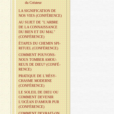
du Créa­teur
LA SI­GNI­FI­CA­TION DE
NOS VIES (CONFÉ­RENCE)
AU SUJET DE "L'ARBRE
DE LA CONNAIS­SANCE
DU BIEN ET DU MAL"
(CONFÉ­RENCE)
ÉTAPES DU CHE­MIN SPI­
RI­TUEL (CONFÉ­RENCE)
COM­MENT POU­VONS-
NOUS TOM­BER AMOU­
REUX DE DIEU? (CONFÉ­
RENCE)
PRA­TIQUE DE L'HÉ­SY­
CHASME MO­DERNE
(CONFÉ­RENCE)
LE SO­LEIL DE DIEU OU
COM­MENT DE­VE­NIR
L'OCÉAN D'AMOUR PUR
(CONFÉ­RENCE)
COM­MENT DE­VRAIT-ON