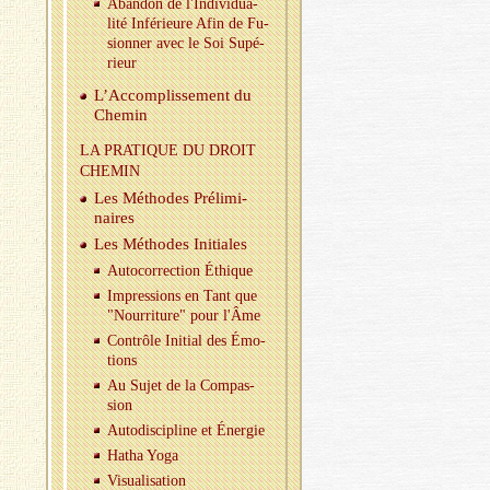
Aban­don de l'In­di­vi­dua­
lité In­fé­rieure Afin de Fu­
sion­ner avec le Soi Su­pé­
rieur
L’Ac­com­plis­se­ment du
Che­min
LA PRA­TIQUE DU DROIT
CHE­MIN
Les Mé­thodes Pré­li­mi­
naires
Les Mé­thodes Ini­tiales
Au­to­cor­rec­tion Éthique
Im­pres­sions en Tant que
"Nour­ri­ture" pour l'Âme
Contrôle Ini­tial des Émo­
tions
Au Sujet de la Com­pas­
sion
Au­to­dis­ci­pline et Éner­gie
Hatha Yoga
Vi­sua­li­sa­tion