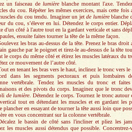
ez un faisceau de
lumière
blanche montant l'axe. Tendez
les du cou. Répéter les mêmes exercices, mais cette fois 
muscles du cou tendu. Imaginer un jet
de lumière
blanche d
eur du cou, s’élever en lui. Détendez le corps entier. Dépl
ête d'un côté à l'autre tout en la gardant verticale et sans dép
épaules, ensuite faites tourner la tête de la même façon.
Soulevez les bras au-dessus de la tête. Prenez le bras droit
ain gauche par le poignet et tirez-le au-dessus de la tête to
nt le corps du même côté et étirez les muscles latéraux du t
tez ce mouvement de l’autre côté.
out en tenant les bras vers le haut, inclinez le tronc vers le
bord dans les segments pectoraux et puis lombaires d
nne vertébrale. Tendez les muscles du tronc et faites
inaisons et des pivots du corps. Imaginez que le tronc dev
pli
de lumière
. Détendez le corps. Tournez le tronc autour 
vertical tout en détendant les muscles et en gardant les p
le plancher en essayant de tourner la tête aussi loin que pos
ière en vous concentrant sur la colonne vertébrale.
Décalez le bassin de côté sans l'incliner et pliez les jam
ez les muscles aussi détendus que possible. Concentrez-