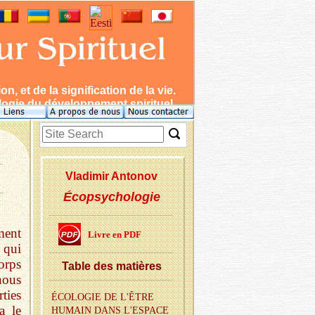
 et de la signification de la vie.
ogie du développement spirituel.
Vla­di­mir An­to­nov
Écopsychologie
ment
Livre en PDF
 qui
orps
Table des ma­tières
nous
ties
ÉCO­LO­GIE DE L'ÊTRE
a le
HU­MAIN DANS L'ES­PACE