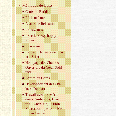
Mé­thodes de Base
Croix de Bud­dha
Ré­chauf­fe­ment
Asa­nas de Re­laxa­tion
Pra­naya­mas
Exer­cices Psy­cho­phy­
siques
Sha­va­sana
La­ti­han. Bap­tême de l'Es­
prit Saint
Net­toyage des Cha­kras.
Ou­ver­ture du Cœur Spi­ri­
tuel
Sor­ties du Corps
Dé­ve­lop­pe­ment des Cha­
kras. Dan­tians
Tra­vail avec les Mé­ri­
diens. Su­shumna, Chi­
trini, Zhen-Mo, l'Or­bite
Mi­cro­cos­mique, et le Mé­
ri­dien Cen­tral