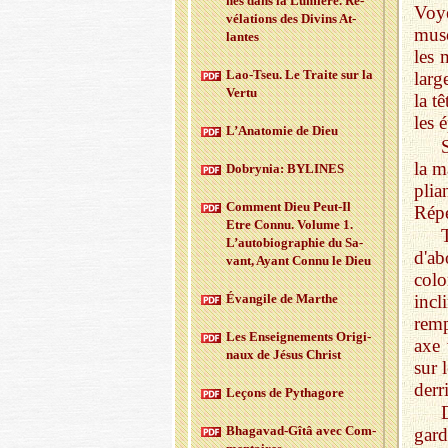
nés dans la Lu­mière. Ré­
Voy
vé­la­tions des Di­vins At­
musc
lantes
les 
Lao-Tseu. Le Traite sur la
larg
Vertu
la t
les 
L’Ana­to­mie de Dieu
la m
Do­bry­nia: BY­LINES
plia
Com­ment Dieu Peut-Il
Répé
Etre Connu. Vo­lume 1.
T
L’au­to­bio­gra­phie du Sa­
d'a
vant, Ayant Connu le Dieu
colo
incl
Évan­gile de Marthe
rem
Les En­sei­gne­ments Ori­gi­
axe 
naux de Jésus Christ
sur 
derr
Le­çons de Py­tha­gore
Bha­ga­vad-Gîtâ avec Com­
gard