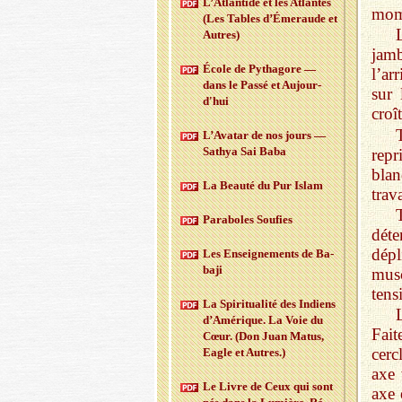
L’At­lan­tide et les At­lantes
mome
(Les Tables d’Éme­raude et
Autres)
jamb
École de Py­tha­gore —
l’ar
dans le Passé et Au­jour­
sur 
d'hui
croî
L’Ava­tar de nos jours —
Sa­thya Sai Baba
repr
blan
La Beauté du Pur Islam
trava
Pa­ra­boles Sou­fies
déte
dép
Les En­sei­gne­ments de Ba­
baji
musc
tens
La Spi­ri­tua­lité des In­diens
L
d’Amé­rique. La Voie du
Fait
Cœur. (Don Juan Matus,
cerc
Eagle et Autres.)
axe 
Le Livre de Ceux qui sont
axe 