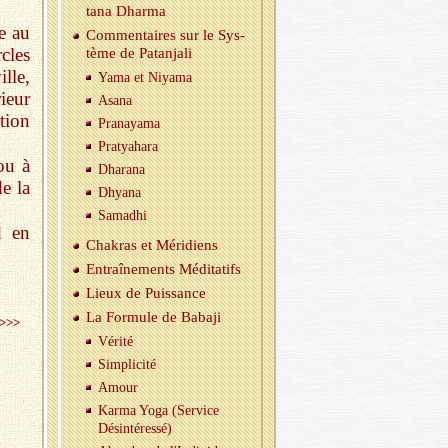
tana Dharma
le au
Com­men­taires sur le Sys­
cles
tème de Pa­tan­jali
lle,
Yama et Niyama
ieur
Asana
ation
Pra­nayama
Pra­tya­hara
ou à
Dha­rana
e la
Dhyana
Sa­madhi
d en
Cha­kras et Mé­ri­diens
En­traî­ne­ments Mé­di­ta­tifs
Lieux de Puis­sance
La For­mule de Ba­baji
>>>
Vé­rité
Sim­pli­cité
Amour
Karma Yoga (Ser­vice
Dés­in­té­ressé)