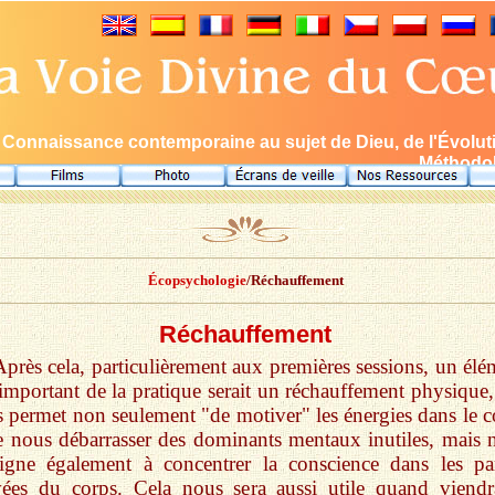
Connaissance contemporaine au sujet de Dieu, de l'Évolution,
Méthodol
Écopsychologie
/Réchauffement
Réchauffement
Après cela, particulièrement aux premières sessions, un élé
 important de la pratique serait un réchauffement physique,
 permet non seulement "de motiver" les énergies dans le c
e nous débarrasser des dominants mentaux inutiles, mais 
igne également à concentrer la conscience dans les par
vées du corps. Cela nous sera aussi utile quand viendr