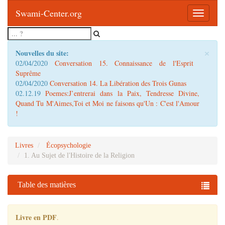
Swami-Center.org
Toggle
navigatio
×
Nouvelles du site:
02/04/2020
Conversation 15. Connaissance de l'Esprit
Suprême
02/04/2020
Conversation 14. La Libération des Trois Gunas
02.12.19
Poemes:J’entrerai dans la Paix, Tendresse Divine,
Quand Tu M'Aimes,Toi et Moi ne faisons qu'Un : C'est l'Amour
!
Livres
Écopsychologie
1. Au Sujet de l'Histoire de la Religion
Table des matières
Livre en PDF
.