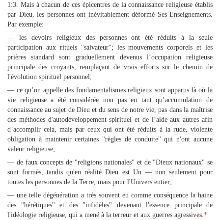
1:3. Mais à chacun de ces épicentres de la connaissance religieuse établis
par Dieu, les personnes ont inévitablement déformé Ses Enseignements.
Par exemple:
— les devoirs religieux des personnes ont été réduits à la seule
participation aux rituels "salvateur"; les mouvements corporels et les
prières standard sont graduellement devenus l’occupation religieuse
principale des croyants, remplaçant de vrais efforts sur le chemin de
l'évolution spirituel personnel;
— ce qu’on appelle des fondamentalismes religieux sont apparus là où la
vie religieuse a été considérée non pas en tant qu’accumulation de
connaissance au sujet de Dieu et du sens de notre vie, pas dans la maîtrise
des méthodes d'autodéveloppement spirituel et de l’aide aux autres afin
d’accomplir cela, mais par ceux qui ont été réduits à la rude, violente
obligation à maintenir certaines "règles de conduite" qui n'ont aucune
valeur religieuse;
— de faux concepts de "religions nationales" et de "Dieux nationaux" se
sont formés, tandis qu'en réalité Dieu est Un — non seulement pour
toutes les personnes de la Terre, mais pour l'Univers entier;
— une telle dégénération a très souvent eu comme conséquence la haine
des "hérétiques" et des "infidèles" devenant l'essence principale de
l'idéologie religieuse, qui a mené à la terreur et aux guerres agressives.
*