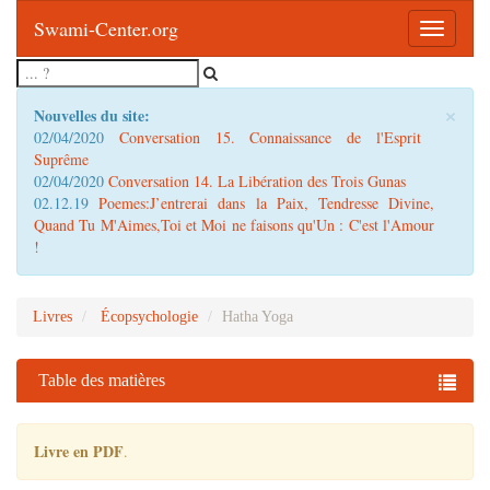
Swami-Center.org
Toggle
navigatio
×
Nouvelles du site:
02/04/2020
Conversation 15. Connaissance de l'Esprit
Suprême
02/04/2020
Conversation 14. La Libération des Trois Gunas
02.12.19
Poemes:J’entrerai dans la Paix, Tendresse Divine,
Quand Tu M'Aimes,Toi et Moi ne faisons qu'Un : C'est l'Amour
!
Livres
Écopsychologie
Hatha Yoga
Table des matières
Livre en PDF
.