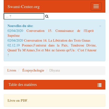
Swami-Center.org
Toggle
navigatio
×
Nouvelles du site:
02/04/2020
Conversation 15. Connaissance de l'Esprit
Suprême
02/04/2020
Conversation 14. La Libération des Trois Gunas
02.12.19
Poemes:J’entrerai dans la Paix, Tendresse Divine,
Quand Tu M'Aimes,Toi et Moi ne faisons qu'Un : C'est l'Amour
!
Livres
Écopsychologie
Dhyana
Table des matières
Livre en PDF
.