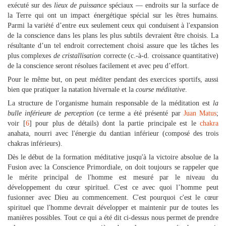
exécuté sur des
lieux de puissance
spéciaux — endroits sur la surface de
la Terre qui ont un impact énergétique spécial sur les êtres humains.
Parmi la variété d’entre eux seulement ceux qui conduisent à l'expansion
de la conscience dans les plans les plus subtils devraient être choisis. La
résultante d’un tel endroit correctement choisi assure que les tâches les
plus complexes
de cristallisation
correcte (c.-à-d. croissance quantitative)
de la conscience seront résolues facilement et avec peu d’effort.
Pour le même but, on peut méditer pendant des exercices sportifs, aussi
bien que pratiquer la natation hivernale et la
course méditative
.
La structure de l'organisme humain responsable de la méditation est
la
bulle inférieure
de perception
(ce terme a été présenté par
Juan Matus
;
voir [
6
] pour plus de détails) dont la partie principale est le
chakra
anahata, nourri avec l'énergie du dantian inférieur (composé des trois
chakras inférieurs).
Dès le début de la formation méditative jusqu'à la victoire absolue de la
Fusion avec la Conscience Primordiale, on doit toujours se rappeler que
le mérite principal de l'homme est mesuré par le niveau du
développement du cœur spirituel. C'est ce avec quoi l’homme peut
fusionner avec Dieu au commencement. C'est pourquoi c'est le cœur
spirituel que l'homme devrait développer et maintenir pur de toutes les
manières possibles. Tout ce qui a été dit ci-dessus nous permet de prendre