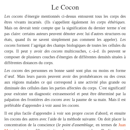
Le Cocon
Les cocons
d'énergie mentionnés ci-dessus entourent tous les corps des
êtres vivants incarnés. (Ils s'appellent également
les corps éthériques
.
Mais on devrait tenir compte que la signification du dernier terme n’est
pas claire: certains auteurs peuvent dénoter avec lui d'autres structures ou
états, quand ils ne savent simplement pas comment les appeler).
Les
cocons
forment l’agrégat des champs biologiques de toutes les cellules du
corps. Il peut y avoir
des cocons
multicouches, c.-à-d. ils peuvent se
composer de plusieurs couches d'énergies de différentes densités situées à
différentes distances du corps.
Les cocons
des personnes en bonne santé sont plus ou moins en forme
d’œuf. Mais leurs parois peuvent avoir des protubérances ou des creux
aux régions malades ce qui correspond à une activité plus grande ou
diminuée des cellules dans les parties affectées du corps. C'est significatif
pour exécuter un diagnostic extrasensoriel et peut être déterminé par la
palpation des frontières
des cocons
avec la paume de sa main. Mais il est
préférable d'apprendre à voir aussi
les cocons
.
Il est plus facile d'apprendre à voir son propre
cocon
d'abord, et ensuite
les cocons des autres avec l'aide de la méthode suivante. On doit placer la
concentration de la conscience (
le point d'assemblage
, en termes de
Juan