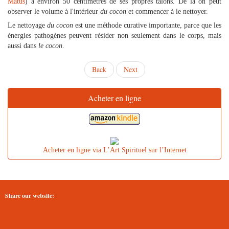
Matus
) à environ 50 centimètres de ses propres talons. De là on peut
observer le volume à l'intérieur
du cocon
et commencer à le nettoyer.
Le nettoyage
du cocon
est une méthode curative importante, parce que les
énergies pathogènes peuvent résider non seulement dans le corps, mais
aussi dans
le cocon
.
Back
Next
Acheter en ligne
Acheter en ligne via L’Art Spirituel sur l’Internet
Share our website: