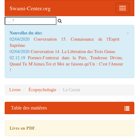
Swami-Center.org
Toggle
navigatio
×
Nouvelles du site:
02/04/2020
Conversation 15. Connaissance de l'Esprit
Suprême
02/04/2020
Conversation 14. La Libération des Trois Gunas
02.12.19
Poemes:J’entrerai dans la Paix, Tendresse Divine,
Quand Tu M'Aimes,Toi et Moi ne faisons qu'Un : C'est l'Amour
!
Livres
Écopsychologie
Le Cocon
Table des matières
Livre en PDF
.